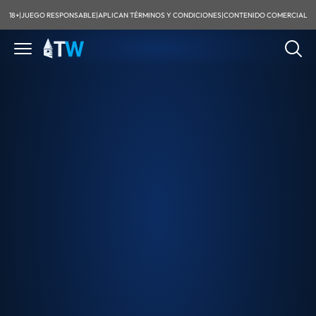
18+
|
JUEGO RESPONSABLE
|
APLICAN TÉRMINOS Y CONDICIONES
|
CONTENIDO COMERCIAL
Código promocional Stake Chile:
LATAMVIP válido en Agosto
2026
5
Bono de bienvenida hasta USD 2000
LAT
AMVIP
Haz clic para revelar