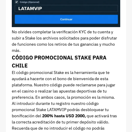
No olvides completar la verificación KYC de tu cuenta y
subir a Stake los archivos solicitados para poder disfrutar
de funciones como los retiros de tus ganancias y mucho
más.
CÓDIGO PROMOCIONAL STAKE PARA
CHILE
El código promocional Stake es la herramienta que te
ayudará a hacerte con el bono de bienvenida de esta
plataforma. Nuestro código puede reclamarse para jugar
en el casino o realizar las apuestas deportivas de tu
preferencia. En ambos casos, la promoción es la misma.
Al introducir durante tu registro nuestro código
promocional Stake LATAMVIP podrás desbloquear tu
bonificación del
200% hasta USD 2000,
que activará tras
la correcta acreditación de tu primer depósito válido.
Recuerda que de no introducir el código no podrás