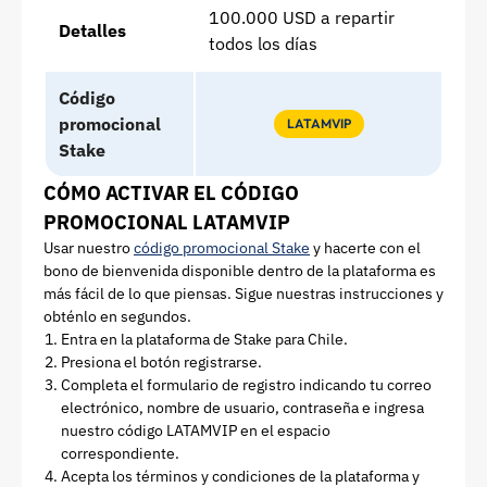
100.000 USD a repartir
Detalles
todos los días
Código
promocional
LATAMVIP
Stake
CÓMO ACTIVAR EL CÓDIGO
PROMOCIONAL
LATAMVIP
Usar nuestro
código promocional Stake
y hacerte con el
bono de bienvenida disponible dentro de la plataforma es
más fácil de lo que piensas. Sigue nuestras instrucciones y
obténlo en segundos.
Entra en la plataforma de Stake para Chile.
Presiona el botón registrarse.
Completa el formulario de registro indicando tu correo
electrónico, nombre de usuario, contraseña e ingresa
nuestro código LATAMVIP en el espacio
correspondiente.
Acepta los términos y condiciones de la plataforma y