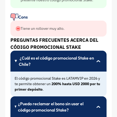
Cons
Tiene un rollover muy alto.
PREGUNTAS FRECUENTES ACERCA DEL
CÓDIGO PROMOCIONAL STAKE
¿Cuál es el código promocional Stake en
Chile?
El código promocional Stake es LATAMVIP en 2026 y
te permite obtener un
200% hasta USD 2000 por tu
primer depósito
.
¿Puedo reclamar el bono sin usar el
código promocional Stake?