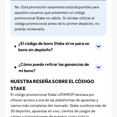
No. Esta promoción solamente está disponible para
aquellos usuarios que presenten un código
promocional Stake no válido. Si olvidas utilizar el
código promocional antes de tu primer depósito, no
podrás reclamarla.
¿El código de bono Stake sirve para un
bono sin depósito?
¿Cómo puedo retirar las ganancias de
mi bono?
NUESTRA RESEÑA SOBRE EL CÓDIGO
STAKE
El código promocional Stake LATAMVIP destaca por
ofrecer acceso a una de las plataformas de apuestas y
casino más completas del mercado. Stake combina más de
30 deportes, apuestas en vivo, cientos de juegos de
casino y transmisiones de eventos como toda la