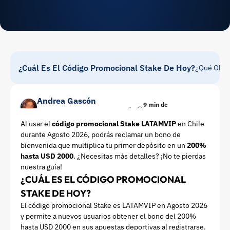
Probado y verificado – 06/08/2026
¿cuál Es El Código Promocional Stake De Hoy?
¿qué Obte
Andrea Gascón
9 min de
Última actualización:
04/08/2026
lectura
Al usar el
código promocional Stake LATAMVIP
en Chile
durante Agosto 2026, podrás reclamar un bono de
bienvenida que multiplica tu primer depósito en un
200%
hasta USD 2000
. ¿Necesitas más detalles? ¡No te pierdas
nuestra guía!
¿CUÁL ES EL CÓDIGO PROMOCIONAL
STAKE DE HOY?
El código promocional Stake es LATAMVIP en Agosto 2026
y permite a nuevos usuarios obtener el bono del 200%
hasta USD 2000 en sus apuestas deportivas al registrarse.