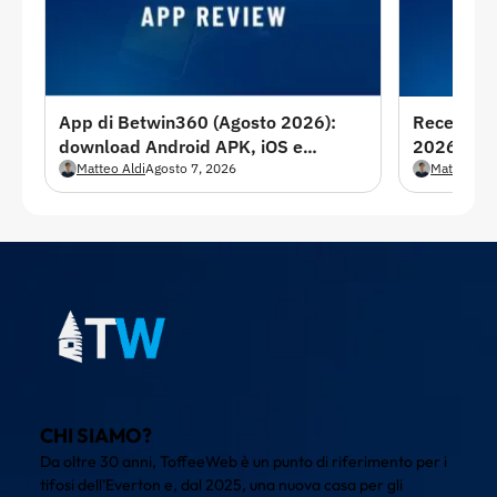
App di Betwin360 (Agosto 2026):
Recension
download Android APK, iOS e
2026): la 
recensione
Matteo Aldi
Agosto 7, 2026
Matteo Ald
CHI SIAMO?
Da oltre 30 anni, ToffeeWeb è un punto di riferimento per i
tifosi dell’Everton e, dal 2025, una nuova casa per gli