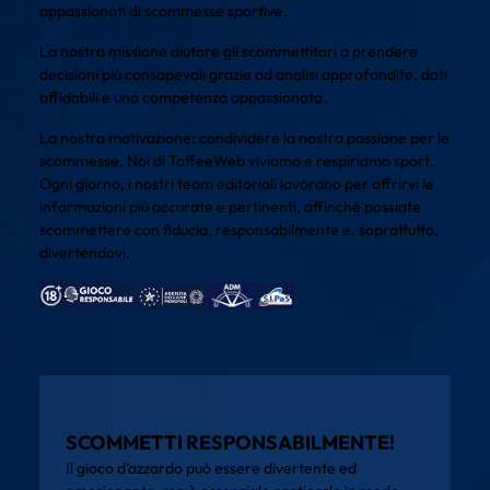
appassionati di scommesse sportive.
La nostra missione aiutare gli scommettitori a prendere
decisioni più consapevoli grazie ad analisi approfondite, dati
affidabili e una competenza appassionata.
La nostra motivazione: condividere la nostra passione per le
scommesse. Noi di ToffeeWeb viviamo e respiriamo sport.
Ogni giorno, i nostri team editoriali lavorano per offrirvi le
informazioni più accurate e pertinenti, affinché possiate
scommettere con fiducia, responsabilmente e, soprattutto,
divertendovi.
SCOMMETTI RESPONSABILMENTE!
Il gioco d’azzardo può essere divertente ed