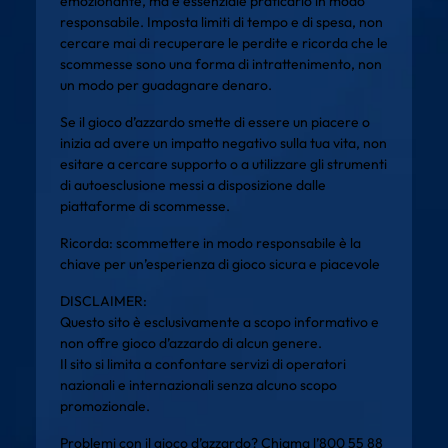
emozionante, ma è essenziale praticarlo in modo
responsabile. Imposta limiti di tempo e di spesa, non
cercare mai di recuperare le perdite e ricorda che le
scommesse sono una forma di intrattenimento, non
un modo per guadagnare denaro.
Se il gioco d’azzardo smette di essere un piacere o
inizia ad avere un impatto negativo sulla tua vita, non
esitare a cercare supporto o a utilizzare gli strumenti
di autoesclusione messi a disposizione dalle
piattaforme di scommesse.
Ricorda: scommettere in modo responsabile è la
chiave per un’esperienza di gioco sicura e piacevole
DISCLAIMER:
Questo sito è esclusivamente a scopo informativo e
non offre gioco d’azzardo di alcun genere.
Il sito si limita a confontare servizi di operatori
nazionali e internazionali senza alcuno scopo
promozionale.
Problemi con il gioco d’azzardo? Chiama l’800 55 88