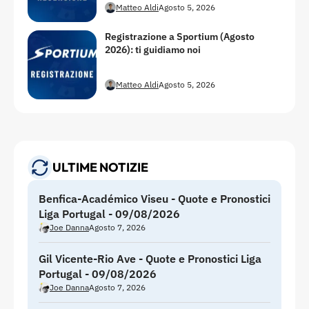
Matteo Aldi
Agosto 5, 2026
Registrazione a Sportium (Agosto
2026): ti guidiamo noi
Matteo Aldi
Agosto 5, 2026
ULTIME NOTIZIE
Benfica-Académico Viseu - Quote e Pronostici
Liga Portugal - 09/08/2026
Joe Danna
Agosto 7, 2026
Gil Vicente-Rio Ave - Quote e Pronostici Liga
Portugal - 09/08/2026
Joe Danna
Agosto 7, 2026