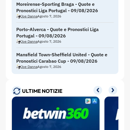
Moreirense-Sporting Braga - Quote e
Pronostici Liga Portugal - 09/08/2026
Joe Danna
Agosto 7, 2026
Porto-Alverca - Quote e Pronostici Liga
Portugal - 09/08/2026
Joe Danna
Agosto 7, 2026
Mansfield Town-Sheffield United - Quote e
Pronostici Carabao Cup - 09/08/2026
Joe Danna
Agosto 7, 2026
ULTIME NOTIZIE