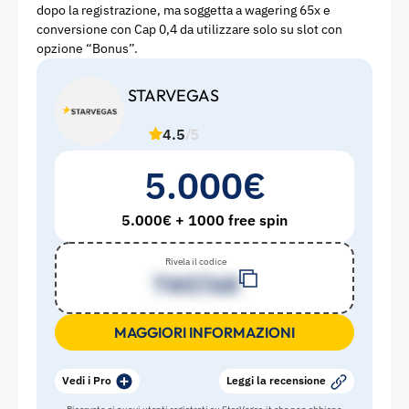
dopo la registrazione, ma soggetta a wagering 65x e
conversione con Cap 0,4 da utilizzare solo su slot con
opzione “Bonus”.
STARVEGAS
4.5
/5
5.000€
5.000€ + 1000 free spin
Rivela il codice
TWS
TAR
MAGGIORI INFORMAZIONI
Vedi i Pro
Leggi la recensione