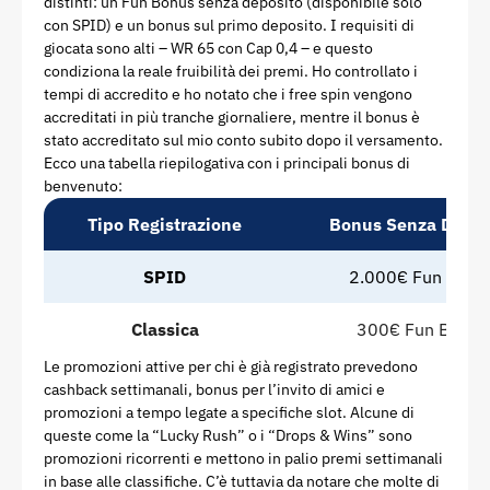
distinti: un Fun Bonus senza deposito (disponibile solo
con SPID) e un bonus sul primo deposito. I requisiti di
giocata sono alti – WR 65 con Cap 0,4 – e questo
condiziona la reale fruibilità dei premi. Ho controllato i
tempi di accredito e ho notato che i free spin vengono
accreditati in più tranche giornaliere, mentre il bonus è
stato accreditato sul mio conto subito dopo il versamento.
Ecco una tabella riepilogativa con i principali bonus di
benvenuto:
Tipo Registrazione
Bonus Senza Depos
SPID
2.000€ Fun Bonu
Classica
300€ Fun Bonus
Le promozioni attive per chi è già registrato prevedono
cashback settimanali, bonus per l’invito di amici e
promozioni a tempo legate a specifiche slot. Alcune di
queste come la “Lucky Rush” o i “Drops & Wins” sono
promozioni ricorrenti e mettono in palio premi settimanali
in base alle classifiche. C’è tuttavia da notare che molte di