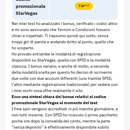
promozionale
TW***
StarVegas
Nei miei test ho analizzato i bonus, verificato i codici attivi
e mi sono assicurato che Termini e Condizioni fossero
chiari e rispettati. Ti riassumo quindi qui sotto, senza
troppi giri di parole e andando dritto al punto, quello che
ho scoperto.
Ho provato entrambe le modalità di registrazione
disponibili su StarVegas, quella con SPID e la modalità
classica. I bonus variano, e anche di molto, a seconda
della modalità scelta per questo ho deciso di iscrivermi
due volte con due account differenti (uno tramite SPID,
l’altro mediante registrazione tradizionale) per vedere con
i miei occhi cosa offre realmente il sito.
Ecco una sintesi chiara dei bonus relativi al codice
promozionale StarVegas al momento del test
:
I free spin vengono accreditati in più tranche giornaliere, e
non tutti insieme. Con SPID ho ricevuto il primo pacchetto
poche ore dopo la convalida del conto, mentre la parte
“senza deposito” è effettivamente disponibile subito