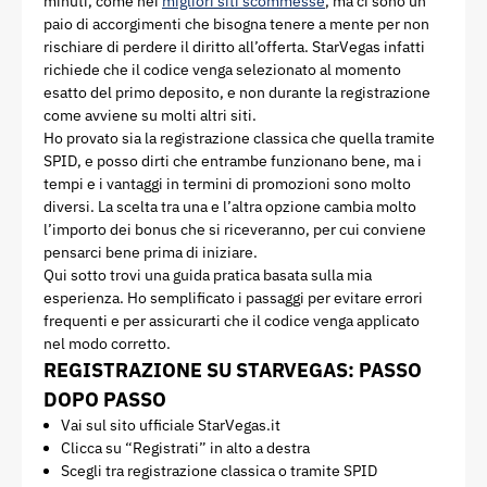
minuti, come nei
migliori siti scommesse
, ma ci sono un
paio di accorgimenti che bisogna tenere a mente per non
rischiare di perdere il diritto all’offerta. StarVegas infatti
richiede che il codice venga selezionato al momento
esatto del primo deposito, e non durante la registrazione
come avviene su molti altri siti.
Ho provato sia la registrazione classica che quella tramite
SPID, e posso dirti che entrambe funzionano bene, ma i
tempi e i vantaggi in termini di promozioni sono molto
diversi. La scelta tra una e l’altra opzione cambia molto
l’importo dei bonus che si riceveranno, per cui conviene
pensarci bene prima di iniziare.
Qui sotto trovi una guida pratica basata sulla mia
esperienza. Ho semplificato i passaggi per evitare errori
frequenti e per assicurarti che il codice venga applicato
nel modo corretto.
REGISTRAZIONE SU STARVEGAS: PASSO
DOPO PASSO
Vai sul sito ufficiale StarVegas.it
Clicca su “Registrati” in alto a destra
Scegli tra registrazione classica o tramite SPID