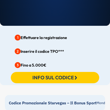
Rivela il codice
Testato e Verificato – 06/08/2026
Effettuare la registrazione
Inserire il codice TPO***
Fino a 5.000€
INFO SUL CODICE
Codice Promozionale Starvegas – Il Bonus Sport
Mondiali