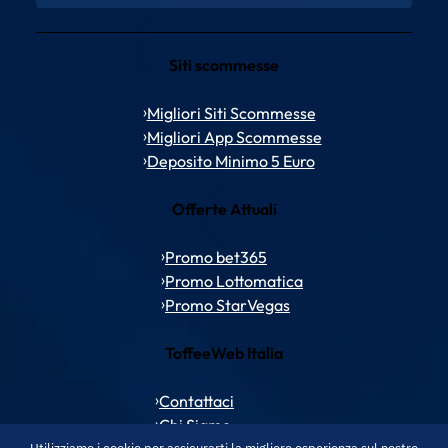
Siti scommesse
Migliori Siti Scommesse
Migliori App Scommesse
Deposito Minimo 5 Euro
Offerte Attuali
Promo bet365
Promo Lottomatica
Promo StarVegas
ToffeeWeb Italia
Contattaci
Chi Siamo