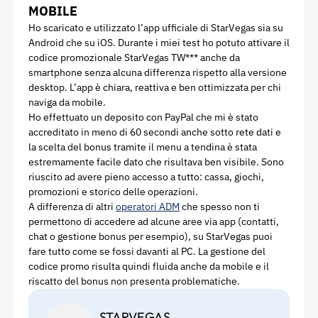
MOBILE
Ho scaricato e utilizzato l’app ufficiale di StarVegas sia su
Android che su iOS. Durante i miei test ho potuto attivare il
codice promozionale StarVegas TW*** anche da
smartphone senza alcuna differenza rispetto alla versione
desktop. L’app è chiara, reattiva e ben ottimizzata per chi
naviga da mobile.
Ho effettuato un deposito con PayPal che mi è stato
accreditato in meno di 60 secondi anche sotto rete dati e
la scelta del bonus tramite il menu a tendina è stata
estremamente facile dato che risultava ben visibile. Sono
riuscito ad avere pieno accesso a tutto: cassa, giochi,
promozioni e storico delle operazioni.
A differenza di altri
operatori ADM
che spesso non ti
permettono di accedere ad alcune aree via app (contatti,
chat o gestione bonus per esempio), su StarVegas puoi
fare tutto come se fossi davanti al PC. La gestione del
codice promo risulta quindi fluida anche da mobile e il
riscatto del bonus non presenta problematiche.
STARVEGAS