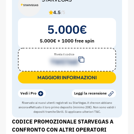
4.5
/5
5.000€
5.000€ + 1000 free spin
Rivela il codice
TWS
TAR
MAGGIORI INFORMAZIONI
Vedi i Pro
Leggi la recensione
Riservato ai nuovi utenti registrati su StarVegas.it che non abbiano
ancora effettuato il loro primo deposito (minimo 20€). Non sono validi i
depositi tramite Skrill. Si applicano ulteriori T&C.
CODICE PROMOZIONALE STARVEGAS A
CONFRONTO CON ALTRI OPERATORI