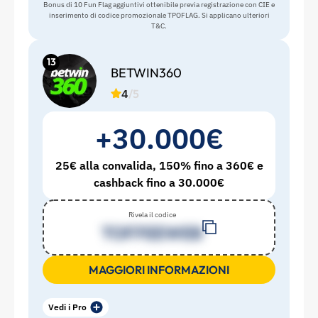
Bonus di 10 Fun Flag aggiuntivi ottenibile previa registrazione con CIE e
inserimento di codice promozionale TPOFLAG. Si applicano ulteriori
T&C.
13
BETWIN360
4
/5
+30.000€
25€ alla convalida, 150% fino a 360€ e
cashback fino a 30.000€
Rivela il codice
TOF
FEEWEB
MAGGIORI INFORMAZIONI
Vedi i Pro