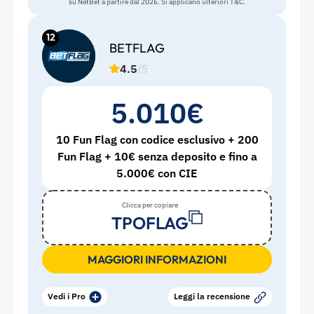
su NetBet a partire dal 2026. Si applicano ulteriori T&C.
12
BETFLAG
4.5
/5
5.010€
10 Fun Flag con codice esclusivo + 200
Fun Flag + 10€ senza deposito e fino a
5.000€ con CIE
Clicca per copiare
TPOFLAG
MAGGIORI INFORMAZIONI
Vedi i Pro
Leggi la recensione