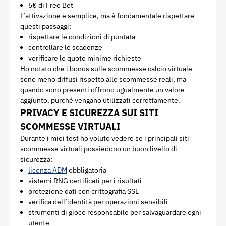
5€ di Free Bet
L’attivazione è semplice, ma è fondamentale rispettare
questi passaggi:
rispettare le condizioni di puntata
controllare le scadenze
verificare le quote minime richieste
Ho notato che i bonus sulle scommesse calcio virtuale
sono meno diffusi rispetto alle scommesse reali, ma
quando sono presenti offrono ugualmente un valore
aggiunto, purché vengano utilizzati correttamente.
PRIVACY E SICUREZZA SUI SITI
SCOMMESSE VIRTUALI
Durante i miei test ho voluto vedere se i principali siti
scommesse virtuali possiedono un buon livello di
sicurezza:
licenza ADM
obbligatoria
sistemi RNG certificati per i risultati
protezione dati con crittografia SSL
verifica dell’identità per operazioni sensibili
strumenti di gioco responsabile per salvaguardare ogni
utente