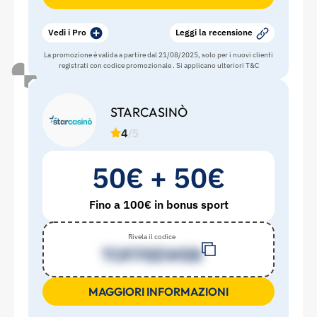
Vedi i Pro
Leggi la recensione
La promozione è valida a partire dal 21/08/2025, solo per i nuovi clienti
2
registrati con codice promozionale . Si applicano ulteriori T&C
STARCASINÒ
4
/5
50€ + 50€
Fino a 100€ in bonus sport
Rivela il codice
TOF
FEEWEB
MAGGIORI INFORMAZIONI