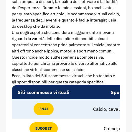
sulla proposta di sport, la qualità del software e la fluidità
dell’esperienza. Durante le mie sessioni, ho analizzato,
per questo specifico articolo, le scommesse virtuali calcio,
la frequenza degli eventi e quanto è facile interagirci, sia
da desktop che da mobile.
Uno degli aspetti che considero maggiormente rilevanti
riguarda la varietà delle discipline disponibili: alcuni
operatori si concentrano principalmente sul calcio, mentre
altri offrono anche ippica, motori e sport meno comuni.
Questo incide molto sull’esperienza complessiva,
soprattutto per chi ama provare le diverse alternative alle
classiche virtual scommesse sul calcio.
Ecco la lista dei Siti scommesse virtuali che ho testato e
gli sport disponibili per questa categoria specifica:
Siti scommesse virtuali
Sport virt
Calcio, cavalli, ca
SNAI
Calcio, ippica
EUROBET