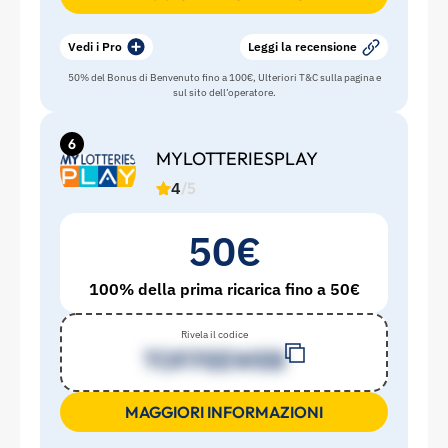
Vedi i Pro
Leggi la recensione
50% del Bonus di Benvenuto fino a 100€, Ulteriori T&C sulla pagina e
sul sito dell’operatore.
6
MYLOTTERIESPLAY
4
/5
50€
100% della prima ricarica fino a 50€
Rivela il codice
TOF
FEEWEB
MAGGIORI INFORMAZIONI