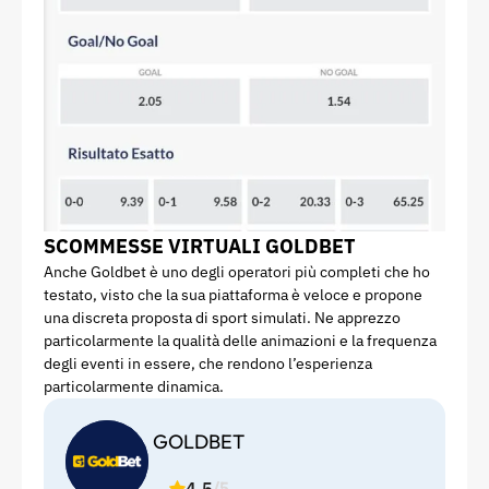
SCOMMESSE VIRTUALI GOLDBET
Anche Goldbet è uno degli operatori più completi che ho
testato, visto che la sua piattaforma è veloce e propone
una discreta proposta di sport simulati. Ne apprezzo
particolarmente la qualità delle animazioni e la frequenza
degli eventi in essere, che rendono l’esperienza
particolarmente dinamica.
GOLDBET
4.5
/5