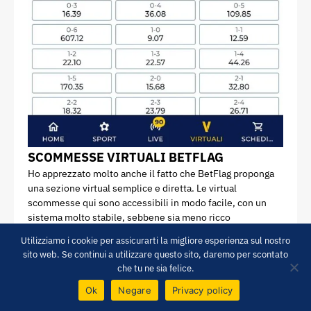
SCOMMESSE VIRTUALI BETFLAG
Ho apprezzato molto anche il fatto che BetFlag proponga
una sezione virtual semplice e diretta. Le virtual
scommesse qui sono accessibili in modo facile, con un
sistema molto stabile, sebbene sia meno ricco
graficamente rispetto ad altri operatori. Inoltre, Betflag è
Utilizziamo i cookie per assicurarti la migliore esperienza sul nostro
tra i
siti scommesse SPID
con registrazione rapida.
sito web. Se continui a utilizzare questo sito, daremo per scontato
che tu ne sia felice.
BETFLAG
Ok
Negare
Privacy policy