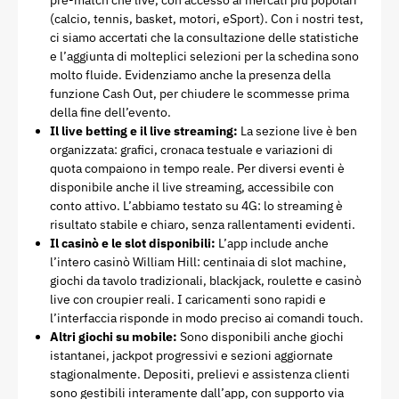
(calcio, tennis, basket, motori, eSport). Con i nostri test,
ci siamo accertati che la consultazione delle statistiche
e l’aggiunta di molteplici selezioni per la schedina sono
molto fluide. Evidenziamo anche la presenza della
funzione Cash Out, per chiudere le scommesse prima
della fine dell’evento.
Il live betting e il live streaming:
La sezione live è ben
organizzata: grafici, cronaca testuale e variazioni di
quota compaiono in tempo reale. Per diversi eventi è
disponibile anche il live streaming, accessibile con
conto attivo. L’abbiamo testato su 4G: lo streaming è
risultato stabile e chiaro, senza rallentamenti evidenti.
Il casinò e le slot disponibili:
L’app include anche
l’intero casinò William Hill: centinaia di slot machine,
giochi da tavolo tradizionali, blackjack, roulette e casinò
live con croupier reali. I caricamenti sono rapidi e
l’interfaccia risponde in modo preciso ai comandi touch.
Altri giochi su mobile:
Sono disponibili anche giochi
istantanei, jackpot progressivi e sezioni aggiornate
stagionalmente. Depositi, prelievi e assistenza clienti
sono gestibili interamente dall’app, con supporto via