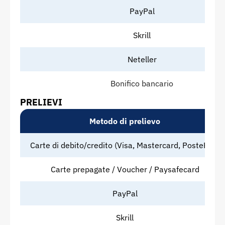
PayPal
Skrill
Neteller
Bonifico bancario
PRELIEVI
Metodo di prelievo
Carte di debito/credito (Visa, Mastercard, PostePay)
Carte prepagate / Voucher / Paysafecard
PayPal
Skrill