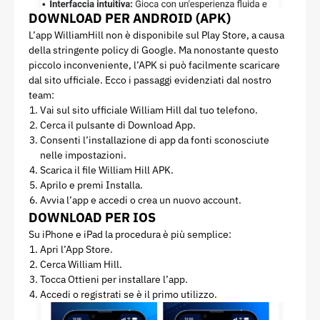
DOWNLOAD PER ANDROID (APK)
L’app WilliamHill non è disponibile sul Play Store, a causa
della stringente policy di Google. Ma nonostante questo
piccolo inconveniente, l’APK si può facilmente scaricare
dal sito ufficiale. Ecco i passaggi evidenziati dal nostro
team:
Vai sul sito ufficiale William Hill dal tuo telefono.
Cerca il pulsante di Download App.
Consenti l’installazione di app da fonti sconosciute
nelle impostazioni.
Scarica il file William Hill APK.
Aprilo e premi Installa.
Avvia l’app e accedi o crea un nuovo account.
DOWNLOAD PER IOS
Su iPhone e iPad la procedura è più semplice:
Apri l’App Store.
Cerca William Hill.
Tocca Ottieni per installare l’app.
Accedi o registrati se è il primo utilizzo.