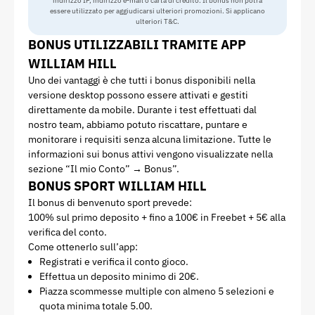
indirizzo IP, indirizzo e-mail o carta di credito. Il bonus non potrà
essere utilizzato per aggiudicarsi ulteriori promozioni. Si applicano
ulteriori T&C.
BONUS UTILIZZABILI TRAMITE APP
WILLIAM HILL
Uno dei vantaggi è che tutti i bonus disponibili nella
versione desktop possono essere attivati e gestiti
direttamente da mobile. Durante i test effettuati dal
nostro team, abbiamo potuto riscattare, puntare e
monitorare i requisiti senza alcuna limitazione. Tutte le
informazioni sui bonus attivi vengono visualizzate nella
sezione “Il mio Conto” → Bonus”.
BONUS SPORT WILLIAM HILL
Il bonus di benvenuto sport prevede:
100% sul primo deposito + fino a 100€ in Freebet + 5€ alla
verifica del conto.
Come ottenerlo sull’app:
Registrati e verifica il conto gioco.
Effettua un deposito minimo di 20€.
Piazza scommesse multiple con almeno 5 selezioni e
quota minima totale 5.00.