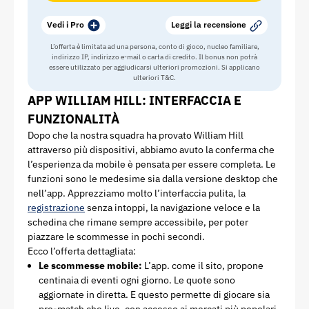
Vedi i Pro
Leggi la recensione
L’offerta è limitata ad una persona, conto di gioco, nucleo familiare,
indirizzo IP, indirizzo e-mail o carta di credito. Il bonus non potrà
essere utilizzato per aggiudicarsi ulteriori promozioni. Si applicano
ulteriori T&C.
APP WILLIAM HILL: INTERFACCIA E
FUNZIONALITÀ
Dopo che la nostra squadra ha provato William Hill
attraverso più dispositivi, abbiamo avuto la conferma che
l’esperienza da mobile è pensata per essere completa. Le
funzioni sono le medesime sia dalla versione desktop che
nell’app. Apprezziamo molto l’interfaccia pulita, la
registrazione
senza intoppi, la navigazione veloce e la
schedina che rimane sempre accessibile, per poter
piazzare le scommesse in pochi secondi.
Ecco l’offerta dettagliata:
Le scommesse mobile:
L’app. come il sito, propone
centinaia di eventi ogni giorno. Le quote sono
aggiornate in diretta. E questo permette di giocare sia
pre-match che live, con accesso ai mercati più popolari