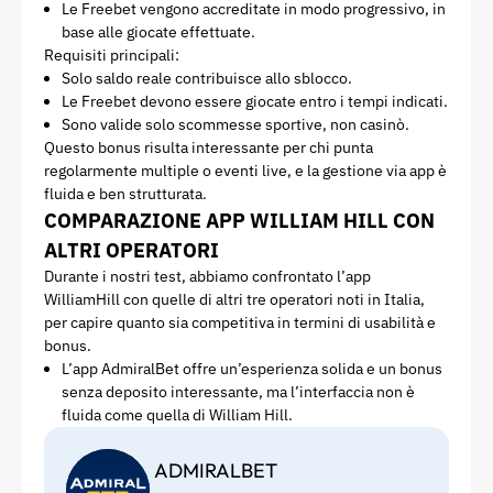
Le Freebet vengono accreditate in modo progressivo, in
base alle giocate effettuate.
Requisiti principali:
Solo saldo reale contribuisce allo sblocco.
Le Freebet devono essere giocate entro i tempi indicati.
Sono valide solo scommesse sportive, non casinò.
Questo bonus risulta interessante per chi punta
regolarmente multiple o eventi live, e la gestione via app è
fluida e ben strutturata.
COMPARAZIONE APP WILLIAM HILL CON
ALTRI OPERATORI
Durante i nostri test, abbiamo confrontato l’app
WilliamHill con quelle di altri tre operatori noti in Italia,
per capire quanto sia competitiva in termini di usabilità e
bonus.
L’app AdmiralBet offre un’esperienza solida e un bonus
senza deposito interessante, ma l’interfaccia non è
fluida come quella di William Hill.
ADMIRALBET