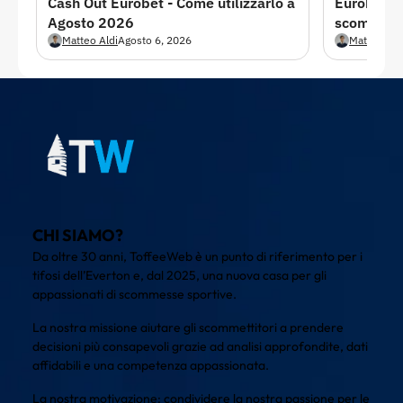
Cash Out Eurobet - Come utilizzarlo a
Eurobet 
Agosto 2026
scommette
Matteo Aldi
Agosto 6, 2026
Agosto 2
Matteo Ald
CHI SIAMO?
Da oltre 30 anni, ToffeeWeb è un punto di riferimento per i
tifosi dell’Everton e, dal 2025, una nuova casa per gli
appassionati di scommesse sportive.
La nostra missione aiutare gli scommettitori a prendere
decisioni più consapevoli grazie ad analisi approfondite, dati
affidabili e una competenza appassionata.
La nostra motivazione: condividere la nostra passione per le