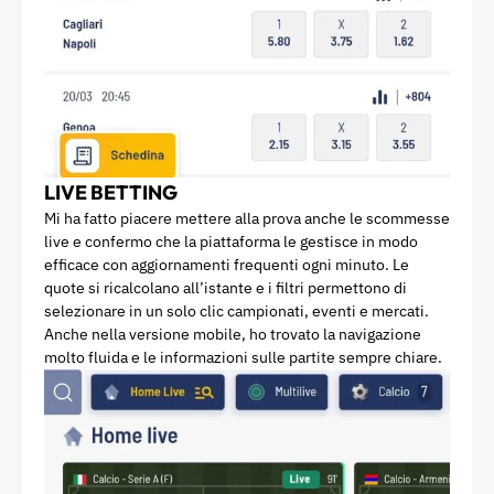
LIVE BETTING
Mi ha fatto piacere mettere alla prova anche le scommesse
live e confermo che la piattaforma le gestisce in modo
efficace con aggiornamenti frequenti ogni minuto. Le
quote si ricalcolano all’istante e i filtri permettono di
selezionare in un solo clic campionati, eventi e mercati.
Anche nella versione mobile, ho trovato la navigazione
molto fluida e le informazioni sulle partite sempre chiare.