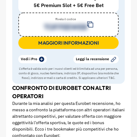
5€ Premium Slot + 5€ Free Bet
Rivela il codice
TOF
FEEWEB
MAGGIORI INFORMAZIONI
Vedi i Pro
Leggi la recensione
L’offerta è valida solo per i nuovi clienti ed è limitata ad una per persona,
conto di gioco, nucleo familiare, indirizzo IP, dispositivo (sia mobile che
fisso), indirizzo e-mail o carta di credito. Si applicano ulteriori T&C.
CONFRONTO DI EUROBET CON ALTRI
OPERATORI
Durante la mia analisi per questa Eurobet recensione, ho
messo a confronto la piattaforma con altri operatori italiani
altrettanto competitivi, per valutare offerta con maggiore
oggettività l’offerta sportiva, le quote ed i bonus
disponibili. Ecco i tre bookmaker più competitivi che ho
confrontato con Eurobet: