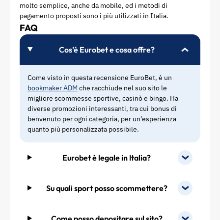
molto semplice, anche da mobile, ed i metodi di
pagamento proposti sono i più utilizzati in Italia.
FAQ
Cos’è Eurobet e cosa offre?
Come visto in questa recensione EuroBet, è un
bookmaker ADM
che racchiude nel suo sito le
migliore scommesse sportive, casinò e bingo. Ha
diverse promozioni interessanti, tra cui bonus di
benvenuto per ogni categoria, per un’esperienza
quanto più personalizzata possibile.
Eurobet è legale in Italia?
Su quali sport posso scommettere?
Come posso depositare sul sito?