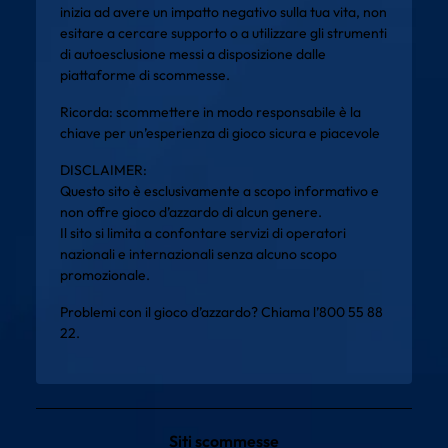
inizia ad avere un impatto negativo sulla tua vita, non
esitare a cercare supporto o a utilizzare gli strumenti
di autoesclusione messi a disposizione dalle
piattaforme di scommesse.
Ricorda: scommettere in modo responsabile è la
chiave per un’esperienza di gioco sicura e piacevole
DISCLAIMER:
Questo sito è esclusivamente a scopo informativo e
non offre gioco d’azzardo di alcun genere.
Il sito si limita a confontare servizi di operatori
nazionali e internazionali senza alcuno scopo
promozionale.
Problemi con il gioco d’azzardo? Chiama l’800 55 88
22.
Siti scommesse