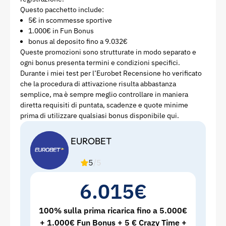
Questo pacchetto include:
5€ in scommesse sportive
1.000€ in Fun Bonus
bonus al deposito fino a 9.032€
Queste promozioni sono strutturate in modo separato e
ogni bonus presenta termini e condizioni specifici.
Durante i miei test per l’Eurobet Recensione ho verificato
che la procedura di attivazione risulta abbastanza
semplice, ma è sempre meglio controllare in maniera
diretta requisiti di puntata, scadenze e quote minime
prima di utilizzare qualsiasi bonus disponibile qui.
EUROBET
5
/5
6.015€
100% sulla prima ricarica fino a 5.000€
+ 1.000€ Fun Bonus + 5 € Crazy Time +