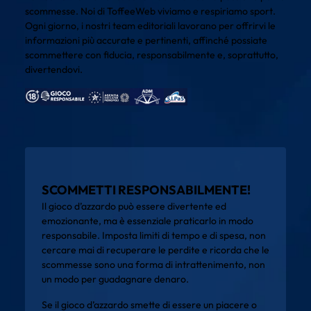
scommesse. Noi di ToffeeWeb viviamo e respiriamo sport.
Ogni giorno, i nostri team editoriali lavorano per offrirvi le
informazioni più accurate e pertinenti, affinché possiate
scommettere con fiducia, responsabilmente e, soprattutto,
divertendovi.
SCOMMETTI RESPONSABILMENTE!
Il gioco d’azzardo può essere divertente ed
emozionante, ma è essenziale praticarlo in modo
responsabile. Imposta limiti di tempo e di spesa, non
cercare mai di recuperare le perdite e ricorda che le
scommesse sono una forma di intrattenimento, non
un modo per guadagnare denaro.
Se il gioco d’azzardo smette di essere un piacere o