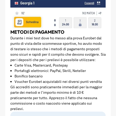
METODI DI PAGAMENTO
Durante i miei test dove ho messo alla prova Eurobet dal
punto di vista delle scommesse sportive, ho avuto modo
di testare io stesso che i metodi di pagamento proposti
sono sicuri e rapidi per il compito che devono svolgere. Sia
per i depositi che per i prelievi è possibile utilizzare:
Carte Visa, Mastercard, Postepay
Portafogli elettronici: PayPal, Skrill, Neteller
Bonifico bancario
Voucher Eurobet acquistabili nei diversi punti vendita
Gli accrediti sono praticamente immediati per la maggior
parte dei metodi e l’importo minimo è di 10 €
praticamente per tutto. Apprezzo il fatto che nessuna
commissione o costo nascosto viene applicato sui
prelievi.