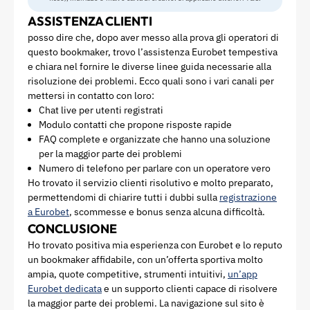
ASSISTENZA CLIENTI
posso dire che, dopo aver messo alla prova gli operatori di
questo bookmaker, trovo l’assistenza Eurobet tempestiva
e chiara nel fornire le diverse linee guida necessarie alla
risoluzione dei problemi. Ecco quali sono i vari canali per
mettersi in contatto con loro:
Chat live per utenti registrati
Modulo contatti che propone risposte rapide
FAQ complete e organizzate che hanno una soluzione
per la maggior parte dei problemi
Numero di telefono per parlare con un operatore vero
Ho trovato il servizio clienti risolutivo e molto preparato,
permettendomi di chiarire tutti i dubbi sulla
registrazione
a Eurobet
, scommesse e bonus senza alcuna difficoltà.
CONCLUSIONE
Ho trovato positiva mia esperienza con Eurobet e lo reputo
un bookmaker affidabile, con un’offerta sportiva molto
ampia, quote competitive, strumenti intuitivi,
un’app
Eurobet dedicata
e un supporto clienti capace di risolvere
la maggior parte dei problemi. La navigazione sul sito è