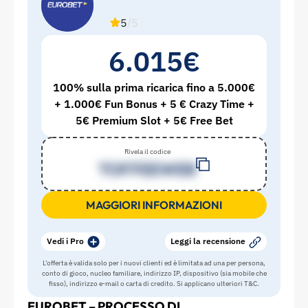
5
/5
6.015€
100% sulla prima ricarica fino a 5.000€
+ 1.000€ Fun Bonus + 5 € Crazy Time +
5€ Premium Slot + 5€ Free Bet
Rivela il codice
TOF
FEEWEB
MAGGIORI INFORMAZIONI
Vedi i Pro
Leggi la recensione
L’offerta è valida solo per i nuovi clienti ed è limitata ad una per persona,
conto di gioco, nucleo familiare, indirizzo IP, dispositivo (sia mobile che
fisso), indirizzo e-mail o carta di credito. Si applicano ulteriori T&C.
EUROBET – PROCESSO DI