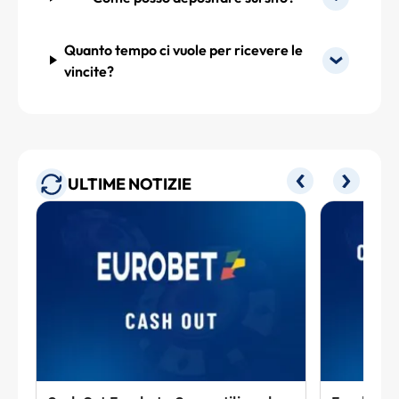
Quanto tempo ci vuole per ricevere le
vincite?
ULTIME NOTIZIE