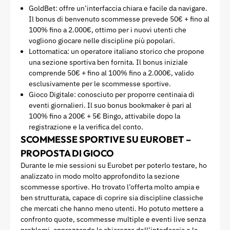
GoldBet: offre un’interfaccia chiara e facile da navigare.
Il bonus di benvenuto scommesse prevede 50€ + fino al
100% fino a 2.000€, ottimo per i nuovi utenti che
vogliono giocare nelle discipline più popolari.
Lottomatica: un operatore italiano storico che propone
una sezione sportiva ben fornita. Il bonus iniziale
comprende 50€ + fino al 100% fino a 2.000€, valido
esclusivamente per le scommesse sportive.
Gioco Digitale: conosciuto per proporre centinaia di
eventi giornalieri. Il suo bonus bookmaker è pari al
100% fino a 200€ + 5€ Bingo, attivabile dopo la
registrazione e la verifica del conto.
SCOMMESSE SPORTIVE SU EUROBET –
PROPOSTA DI GIOCO
Durante le mie sessioni su Eurobet per poterlo testare, ho
analizzato in modo molto approfondito la sezione
scommesse sportive. Ho trovato l’offerta molto ampia e
ben strutturata, capace di coprire sia discipline classiche
che mercati che hanno meno utenti. Ho potuto mettere a
confronto quote, scommesse multiple e eventi live senza
problemi, apprezzando la chiarezza dell’interfaccia e la