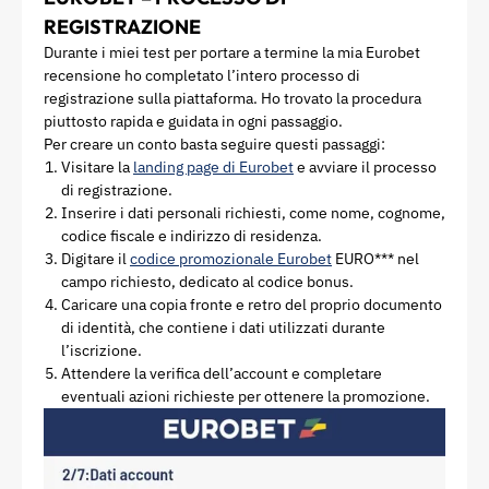
REGISTRAZIONE
Durante i miei test per portare a termine la mia Eurobet
recensione ho completato l’intero processo di
registrazione sulla piattaforma. Ho trovato la procedura
piuttosto rapida e guidata in ogni passaggio.
Per creare un conto basta seguire questi passaggi:
Visitare la
landing page di Eurobet
e avviare il processo
di registrazione.
Inserire i dati personali richiesti, come nome, cognome,
codice fiscale e indirizzo di residenza.
Digitare il
codice promozionale Eurobet
EURO*** nel
campo richiesto, dedicato al codice bonus.
Caricare una copia fronte e retro del proprio documento
di identità, che contiene i dati utilizzati durante
l’iscrizione.
Attendere la verifica dell’account e completare
eventuali azioni richieste per ottenere la promozione.